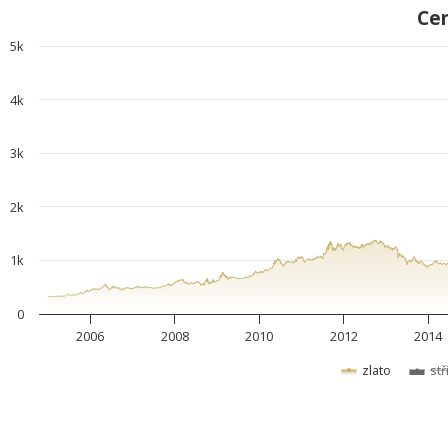
Cen
5k
4k
3k
2k
1k
0
2006
2008
2010
2012
2014
zlato
stř