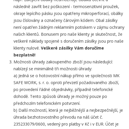
následně zavřít bez poškození - termosenzitivní proužek,
okraje lepícího pásku jsou opatřeny mikroperforací, obálky
jsou číslovány a označeny čárovým kódem. Obal zásilky
není opatřen žádným reklamním potiskem v zájmu ochrany
našich klientů. Bonusem pro naše klienty je skutečnost, že
veškeré náklady spojené s doručením zásilky jsou pro naše
klienty nulové.
Veškeré zásilky Vám doručíme
bezplatně!
Možnosti úhrady zakoupeného zboží jsou následující:
nabízejí se minimálně tři možnosti úhrady:
a) Jedná se o hotovostní nákup přímo ve společnosti MK
SAFE WORK, s. r. o. oproti převzetí požadovaného zboží,
po provedení řádné objednávky, případně telefonické
dohodě. Tento způsob úhrady je možný pouze po
předchozím telefonickém potvrzení.
b) Další možností, která je nejběžnější a nejbezpečnější, je
úhrada bezhotovostního převodu na náš účet č.
235233079/0600, vedený pro platby v Kč i v EUR. Účet je