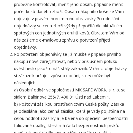
průběžně kontrolovat, měnit jeho obsah, případně měnit
počet kusů daného zboží. Obsah nákupního koše se Vám
objevuje v pravém horním rohu obrazovky.Po odeslání
objednávky se cena zboží výždy přepočítá dle aktuálních
spotových cen jednotlivých druhů kovů. Obratem Vám od
nás zašleme e-mailovou zprávu o potvrzení přijetí
objednávky.
Po potvrzení objednávky se již musíte v případě prvního
nákupu nově zaregistrovat, nebo v příslušném políčku
uvést heslo jakožto náš stálý zákazník. V rámci objednávky
si zákazník určuje i způsob dodání, který může být
následující:
a) Osobní odběr ve společnosti MK SAFE WORK, s. r. o. se
sídlem Balbínova 255/7, 400 01 Ústí nad Labem 1,
b) Poštovní zásilkou prostřednictvím České pošty. Zásilka
je odesílána jako cenná zásilka, která je vždy pojištěna na
celou hodnotu zásilky a je balena do specielní bezpečnostní
foliované obálky, která má řadu bezpečnostních prvků.
např. zalepení obálky neumožňuje obálku otevřít a