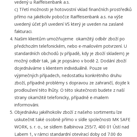
vedený u Raiffeisenbank a.s.
c) Třetí možnosti je hotovostní vklad finančních prostředků
přímo na jakékoliv pobočce Raiffeisenbank a.s. na výše
uvedený účet při uvedení VS který je uveden na zaslané
fakturaci.
Našim klientům umožňujeme okamžitý odběr zboží po
předchozím telefonickém, nebo e-mailovém potvrzení. U
standardních obchodů (v případě, kdy je zboží skladem) je
možný odběr tak, jak je popsáno v bodě 2. Dodání zboží
dojednáváme s klientem individuálně. Pouze ve
výjimečných případech, nedostatku konkrétního druhu
zboží, případně problémy s dopravou ze zahraničí, dojde k
prodloužení této lhůty. O této skutečnosti budete z naší
strany okamžitě telefonicky, případně e-mailem
informováni.
Objednávku jakéhokoliv zboží z našeho sortimentu lze
uskutečnit také osobně přímo v sídle společnosti MK SAFE
WORK, s. r. o., se sídlem Balbínova 255/7, 400 01 Ústí nad
Labem 1, v rámci standardní otevírací doby od 7.00 do