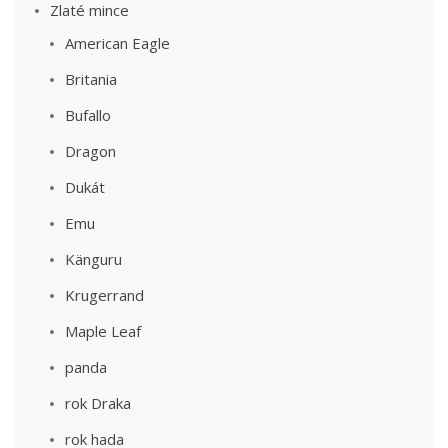
Zlaté mince
American Eagle
Britania
Bufallo
Dragon
Dukát
Emu
Känguru
Krugerrand
Maple Leaf
panda
rok Draka
rok hada