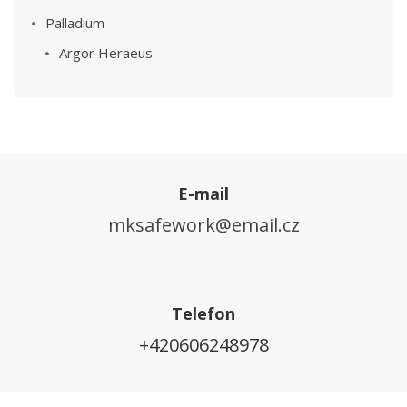
Palladium
Argor Heraeus
E-mail
mksafework@email.cz
Telefon
+420606248978