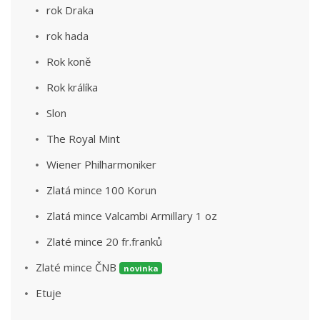
rok Draka
rok hada
Rok koně
Rok králíka
Slon
The Royal Mint
Wiener Philharmoniker
Zlatá mince 100 Korun
Zlatá mince Valcambi Armillary 1 oz
Zlaté mince 20 fr.franků
Zlaté mince ČNB
novinka
Etuje