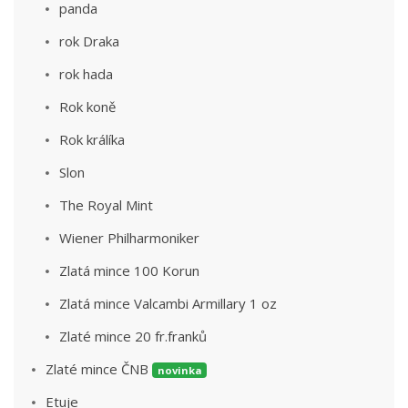
panda
rok Draka
rok hada
Rok koně
Rok králíka
Slon
The Royal Mint
Wiener Philharmoniker
Zlatá mince 100 Korun
Zlatá mince Valcambi Armillary 1 oz
Zlaté mince 20 fr.franků
Zlaté mince ČNB
novinka
Etuje