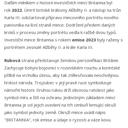
Dalším milníkem v historii investičních mincí Britannia byl
rok
2022
. Úmrtí britské královny Alžběty II. a nástup na trůn
Karla III. odstartoval přípravu mincovního portrétu nového
panovníka na lícní straně mince. Dodržení předem daných
kroků v procesu změny portrétu vedla k ražbě dvou typů.
Investiční mince Britannia s rokem
emise 2023
byly raženy s
portrétem zesnulé Alžběty II. a krále Karla III.
Rubová
strana představuje ženskou personifikaci Británie.
Zachycuje bohyni bojovnici v rozevlátém rouchu a korintské
přilbě na vrcholku útesu, aby tak ztělesňovala neochvějnou
hrdost národa. Trojzubec v její pravé ruce symbolizuje
námořní historii. Druhou rukou drží olivovou ratolest jako
symbol míru a štít na ochranu. Jednotným základem mincí
Britannia je od jejich uvedení na trh cimbuří lemující okruží
jako symbol jednoty země. Okruží mince uvádí nápis
"BRITANNIA", rok emise a údaje o ryzosti a váze kovu.