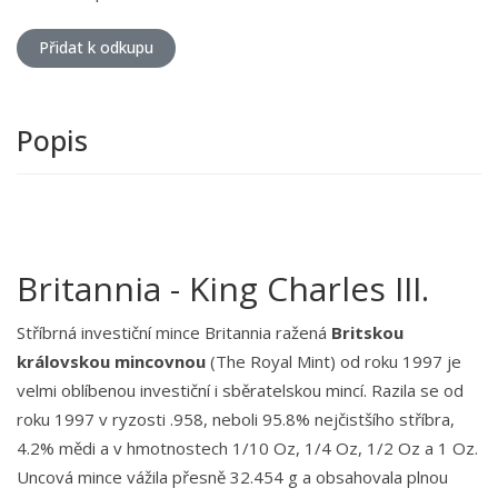
Přidat k odkupu
Popis
Britannia - King Charles III.
Stříbrná investiční mince Britannia ražená
Britskou
královskou mincovnou
(The Royal Mint) od roku 1997 je
velmi oblíbenou investiční i sběratelskou mincí. Razila se od
roku 1997 v ryzosti .958, neboli 95.8% nejčistšího stříbra,
4.2% mědi a v hmotnostech 1/10 Oz, 1/4 Oz, 1/2 Oz a 1 Oz.
Uncová mince vážila přesně 32.454 g a obsahovala plnou