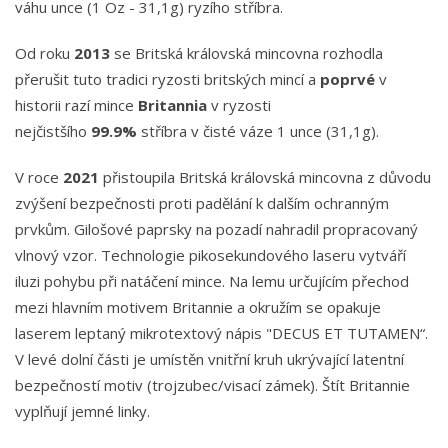
váhu unce (1 Oz - 31,1g) ryzího stříbra.
Od roku
2013
se Britská královská mincovna rozhodla
přerušit tuto tradici ryzosti britských mincí a
poprvé
v
historii razí mince
Britannia
v ryzosti
nejčistšího
99.9%
stříbra v čisté váze 1 unce (31,1g).
V roce
2021
přistoupila Britská královská mincovna z důvodu
zvýšení bezpečnosti proti padělání k dalším ochranným
prvkům. Gilošové paprsky na pozadí nahradil propracovaný
vlnový vzor. Technologie pikosekundového laseru vytváří
iluzi pohybu při natáčení mince. Na lemu určujícím přechod
mezi hlavním motivem Britannie a okružím se opakuje
laserem leptaný mikrotextový nápis "DECUS ET TUTAMEN“.
V levé dolní části je umístěn vnitřní kruh ukrývající latentní
bezpečností motiv (trojzubec/visací zámek). Štít Britannie
vyplňují jemné linky.