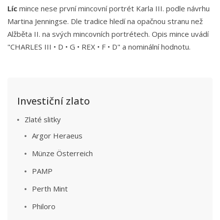
Líc
mince nese první mincovní portrét Karla III. podle návrhu
Martina Jenningse. Dle tradice hledí na opačnou stranu než
Alžběta II. na svých mincovních portrétech. Opis mince uvádí
"CHARLES III • D • G • REX • F • D" a nominální hodnotu.
Investiční zlato
Zlaté slitky
Argor Heraeus
Münze Österreich
PAMP
Perth Mint
Philoro