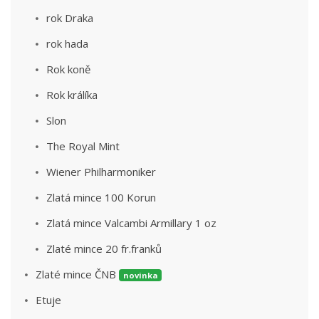
rok Draka
rok hada
Rok koně
Rok králíka
Slon
The Royal Mint
Wiener Philharmoniker
Zlatá mince 100 Korun
Zlatá mince Valcambi Armillary 1 oz
Zlaté mince 20 fr.franků
Zlaté mince ČNB
novinka
Etuje